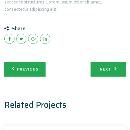
sentence structures. Lorem ipsum dolor sit amet,
consectetur adipiscing elit.
Share
Navigation
PREVIOUS
NEXT
de
l’article
Related Projects