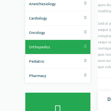
Anesthesiology
quos dol
mollitia
Cardiology
Sed ut 
eaque i
Oncology
volupta
sequi n
Orthopedics
numquam
quis no
eum iur
Pediatric
quo volu
Pharmacy
D