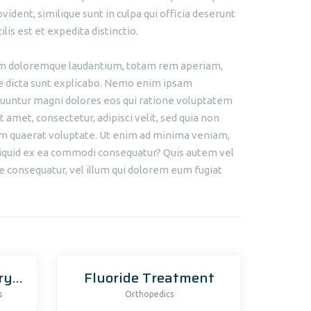
ident, similique sunt in culpa qui officia deserunt
is est et expedita distinctio.
tium doloremque laudantium, totam rem aperiam,
tae dicta sunt explicabo. Nemo enim ipsam
equuntur magni dolores eos qui ratione voluptatem
 amet, consectetur, adipisci velit, sed quia non
m quaerat voluptate. Ut enim ad minima veniam,
aliquid ex ea commodi consequatur? Quis autem vel
e consequatur, vel illum qui dolorem eum fugiat
Orthodontics Surgery & Transplants
Fluoride Treatment
s
Orthopedics