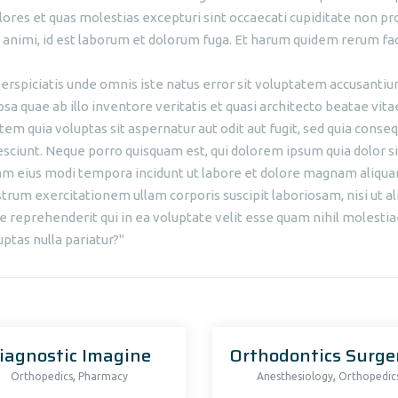
ores et quas molestias excepturi sint occaecati cupiditate non prov
 animi, id est laborum et dolorum fuga. Et harum quidem rerum facil
perspiciatis unde omnis iste natus error sit voluptatem accusan
psa quae ab illo inventore veritatis et quasi architecto beatae vi
tem quia voluptas sit aspernatur aut odit aut fugit, sed quia cons
esciunt. Neque porro quisquam est, qui dolorem ipsum quia dolor sit
 eius modi tempora incidunt ut labore et dolore magnam aliqua
strum exercitationem ullam corporis suscipit laboriosam, nisi ut 
e reprehenderit qui in ea voluptate velit esse quam nihil molestia
ptas nulla pariatur?"
iagnostic Imagine
,
,
Orthopedics
Pharmacy
Anesthesiology
Orthopedic