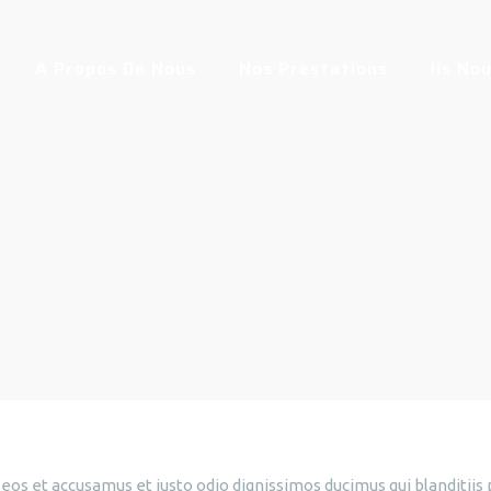
A Propos De Nous
Nos Prestations
Ils No
 eos et accusamus et iusto odio dignissimos ducimus qui blanditii