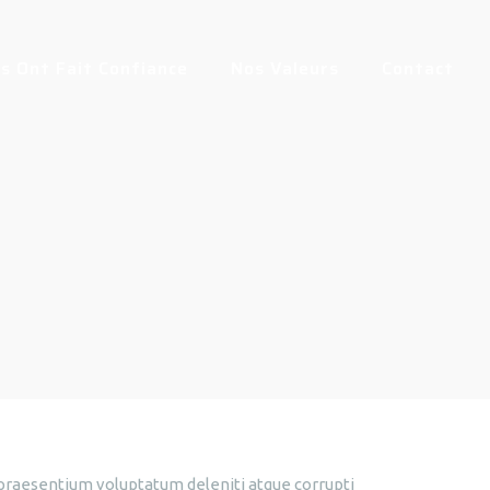
us Ont Fait Confiance
Nos Valeurs
Contact
s praesentium voluptatum deleniti atque corrupti